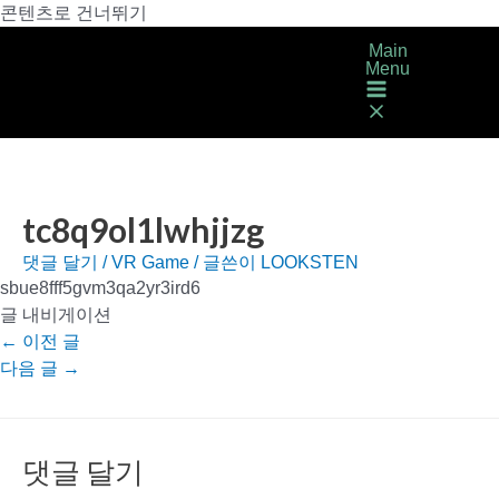
콘텐츠로 건너뛰기
Main
Menu
tc8q9ol1lwhjjzg
댓글 달기
/
VR Game
/ 글쓴이
LOOKSTEN
sbue8fff5gvm3qa2yr3ird6
글 내비게이션
←
이전 글
다음 글
→
댓글 달기